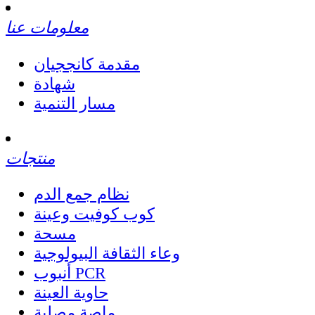
معلومات عنا
مقدمة كانججيان
شهادة
مسار التنمية
منتجات
نظام جمع الدم
كوب كوفيت وعينة
مسحة
وعاء الثقافة البيولوجية
أنبوب PCR
حاوية العينة
ماصة مصلية