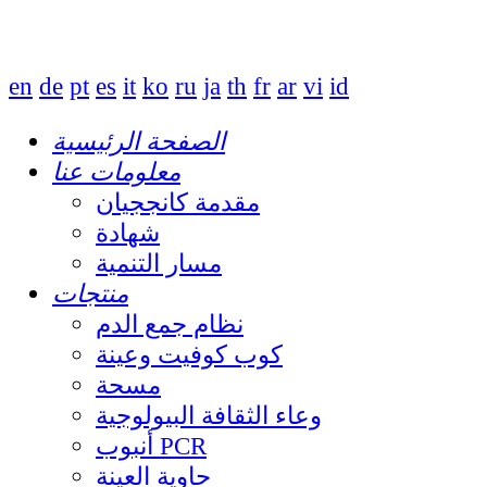
en
de
pt
es
it
ko
ru
ja
th
fr
ar
vi
id
الصفحة الرئيسية
معلومات عنا
مقدمة كانججيان
شهادة
مسار التنمية
منتجات
نظام جمع الدم
كوب كوفيت وعينة
مسحة
وعاء الثقافة البيولوجية
أنبوب PCR
حاوية العينة