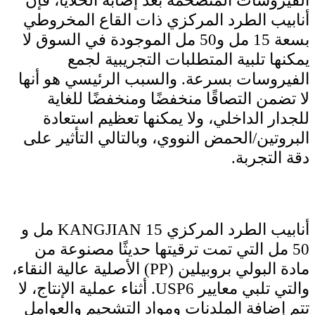
الفيروسات المتضخمة بعد إصابة الخلايا، فإن
أنابيب الطرد المركزي ذات القاع المخروطي
بسعة 15 مل و50 مل الموجودة في السوق لا
يمكنها تلبية المتطلبات التجريبية لجمع
الفيروسات بسرعة. والسبب الرئيسي هو أنها
لا تضمن التصاقًا منخفضًا ومنخفضًا للغاية
للجدار الداخلي، ولا يمكنها تعظيم استعادة
البروتين/الحمض النووي، وبالتالي التأثير على
دقة التجربة.
أنابيب الطرد المركزي KANGJIAN 15 مل و
50 مل التي تمت ترقيتها حديثًا مصنوعة من
مادة البولي بروبيلين (PP) الأصلية عالية النقاء،
والتي تلبي معايير USP6. أثناء عملية الإنتاج، لا
تتم إضافة الملدنات ومواد التشحيم والعوامل