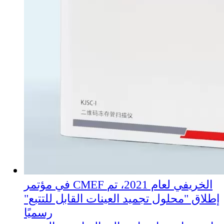
في مؤتمر CMEF الخريفي لعام 2021، تم
إطلاق "محلول تجميد العينات القابل للتتبع"
رسميًا