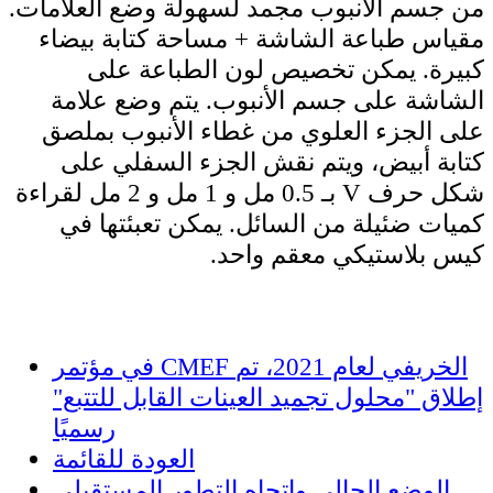
من جسم الأنبوب مجمد لسهولة وضع العلامات.
مقياس طباعة الشاشة + مساحة كتابة بيضاء
كبيرة. يمكن تخصيص لون الطباعة على
الشاشة على جسم الأنبوب. يتم وضع علامة
على الجزء العلوي من غطاء الأنبوب بملصق
كتابة أبيض، ويتم نقش الجزء السفلي على
شكل حرف V بـ 0.5 مل و 1 مل و 2 مل لقراءة
كميات ضئيلة من السائل. يمكن تعبئتها في
كيس بلاستيكي معقم واحد.
في مؤتمر CMEF الخريفي لعام 2021، تم
إطلاق "محلول تجميد العينات القابل للتتبع"
رسميًا
العودة للقائمة
الوضع الحالي واتجاه التطور المستقبلي