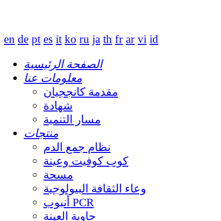
en
de
pt
es
it
ko
ru
ja
th
fr
ar
vi
id
الصفحة الرئيسية
معلومات عنا
مقدمة كانججيان
شهادة
مسار التنمية
منتجات
نظام جمع الدم
كوب كوفيت وعينة
مسحة
وعاء الثقافة البيولوجية
أنبوب PCR
حاوية العينة