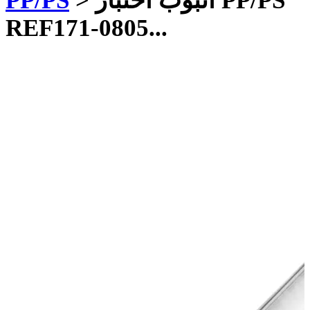
أنبوب اختبار PP/PS
>
PP/PS
REF171-0805...