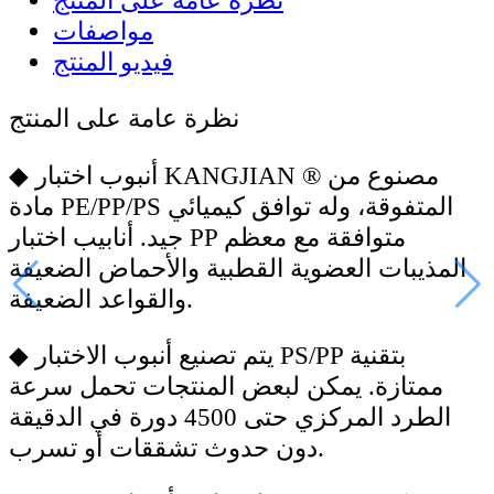
نظرة عامة على المنتج
مواصفات
فيديو المنتج
نظرة عامة على المنتج
أنبوب اختبار KANGJIAN ® مصنوع من
◆
مادة PE/PP/PS المتفوقة، وله توافق كيميائي
جيد. أنابيب اختبار PP متوافقة مع معظم
المذيبات العضوية القطبية والأحماض الضعيفة
والقواعد الضعيفة.
يتم تصنيع أنبوب الاختبار PS/PP بتقنية
◆
ممتازة. يمكن لبعض المنتجات تحمل سرعة
الطرد المركزي حتى 4500 دورة في الدقيقة
دون حدوث تشققات أو تسرب.