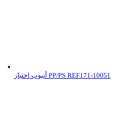
أنبوب اختبار PP/PS REF171-10051