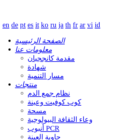
en
de
pt
es
it
ko
ru
ja
th
fr
ar
vi
id
الصفحة الرئيسية
معلومات عنا
مقدمة كانججيان
شهادة
مسار التنمية
منتجات
نظام جمع الدم
كوب كوفيت وعينة
مسحة
وعاء الثقافة البيولوجية
أنبوب PCR
حاوية العينة