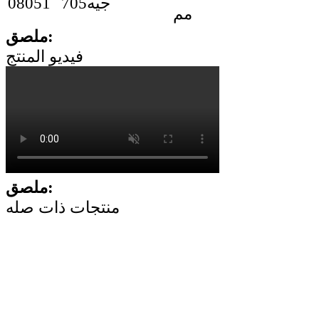
08051
جيه705
مم
ملصق:
فيديو المنتج
ملصق:
منتجات ذات صله