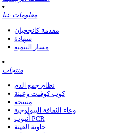
معلومات عنا
مقدمة كانججيان
شهادة
مسار التنمية
منتجات
نظام جمع الدم
كوب كوفيت وعينة
مسحة
وعاء الثقافة البيولوجية
أنبوب PCR
حاوية العينة