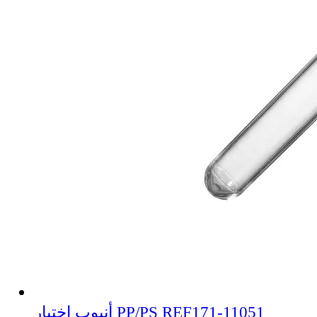
أنبوب اختبار PP/PS REF171-11051