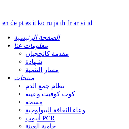
en
de
pt
es
it
ko
ru
ja
th
fr
ar
vi
id
الصفحة الرئيسية
معلومات عنا
مقدمة كانججيان
شهادة
مسار التنمية
منتجات
نظام جمع الدم
كوب كوفيت وعينة
مسحة
وعاء الثقافة البيولوجية
أنبوب PCR
حاوية العينة